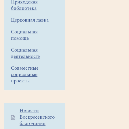
Приходская
-
библиотека
на
Церковная лавка
прихрамовой
территории надо
Социальная
помощь
грести,
полоть,
Социальная
деятельность
посадить
два
Совместные
социальные
клена,
проекты
жасмин
и
др.
Дополнительное
Новости
Уважаемые
Воскресенского
меню
прихожане!
благочиния
1