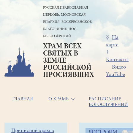
Перейти
РУССКАЯ ПРАВОСЛАВНАЯ
к
ЦЕРКОВЬ. МОСКОВСКАЯ
основному
содержанию
ЕПАРХИЯ. ВОСКРЕСЕНСКОЕ
БЛАГОЧИНИЕ. ПОС.
БЕЛООЗЁРСКИЙ
Меню
На
карте
ХРАМ ВСЕХ
в
СВЯТЫХ В
шапке
ЗЕМЛЕ
Контакты
РОССИЙСКОЙ
Видео
ПРОСИЯВШИХ
YouTube
Основная
ГЛАВНАЯ
О ХРАМЕ
РАСПИСАНИЕ
БОГОСЛУЖЕНИЙ
навигация
Главная
Строка
Боковое
Приписной храм в