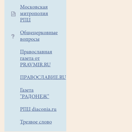
6
Московская
митрополия
мая
РПЦ
в
10
Общецерковные
часов
вопросы
(после
службы)
Православная
приходите,
газета от
пожалуйста,
PRAVMIR.RU
кто
может
ПРАВОСЛАВИЕ.RU
-
Газета
на
"РАДОНЕЖ"
прихрамовой
территории надо
РПЦ diaconia.ru
грести,
полоть,
Трезвое слово
посадить