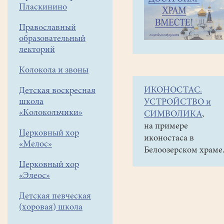
навигации
Объявления
Пласкинино
меню
и анонсы
Православный
Уважаемые
образовательный
прихожане!
лекторий
6
Колокола и звоны
мая
ИКОНОСТАС.
Детская воскресная
в
школа
УСТРОЙСТВО и
10
«Колокольчики»
СИМВОЛИКА
,
часов
на примере
Церковный хор
иконостаса в
(после
«Мелос»
Белоозерском храме
службы)
Церковный хор
приходите,
«Элеос»
пожалуйста,
Детская певческая
кто
(хоровая) школа
может