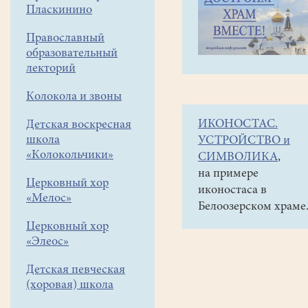
навигации
Объявления
Пласкинино
меню
и анонсы
Православный
Юбилейный
образовательный
концерт
лекторий
КАП
Колокола и звоны
состоится
ИКОНОСТАС.
Детская воскресная
30
школа
УСТРОЙСТВО и
ноября
«Колокольчики»
СИМВОЛИКА
,
в
на примере
Церковный хор
иконостаса в
17часов.
«Мелос»
Белоозерском храме
ДК"Гармония",
Церковный хор
вход
«Элеос»
свободный
Детская певческая
(хоровая) школа