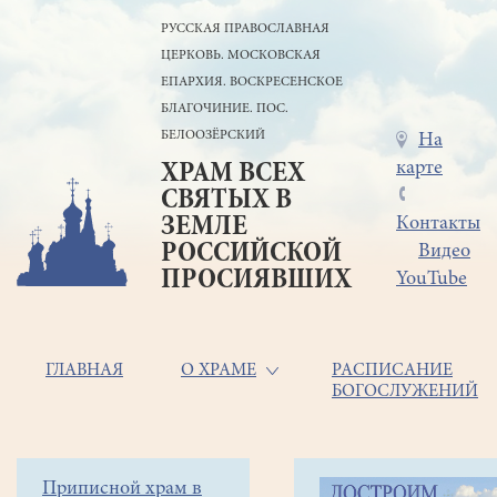
Перейти
РУССКАЯ ПРАВОСЛАВНАЯ
к
ЦЕРКОВЬ. МОСКОВСКАЯ
основному
содержанию
ЕПАРХИЯ. ВОСКРЕСЕНСКОЕ
БЛАГОЧИНИЕ. ПОС.
БЕЛООЗЁРСКИЙ
Меню
На
карте
ХРАМ ВСЕХ
в
СВЯТЫХ В
шапке
ЗЕМЛЕ
Контакты
РОССИЙСКОЙ
Видео
ПРОСИЯВШИХ
YouTube
Основная
ГЛАВНАЯ
О ХРАМЕ
РАСПИСАНИЕ
БОГОСЛУЖЕНИЙ
навигация
Главная
Строка
Боковое
Приписной храм в