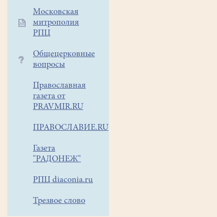
Московская
митрополия
РПЦ
Общецерковные
вопросы
Православная
газета от
PRAVMIR.RU
ПРАВОСЛАВИЕ.RU
Газета
"РАДОНЕЖ"
РПЦ diaconia.ru
Трезвое слово