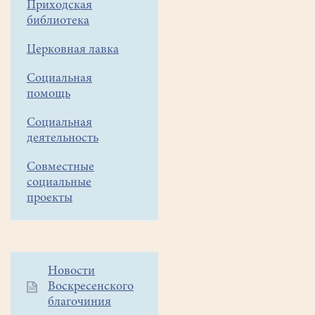
Приходская
Урал
библиотека
-
Церковная лавка
2019»
Приглашаются
Социальная
помощь
все
желающие!
Социальная
деятельность
Дорогие
братья
Совместные
социальные
и
проекты
сестры!
Приглашаем
вас
и
Дополнительное
Новости
ваших
Воскресенского
меню
ближних
благочиния
1
в