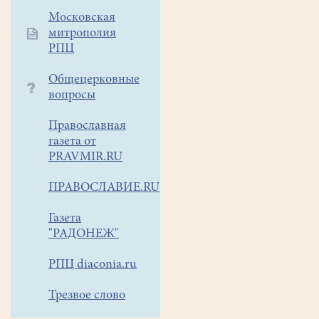
Екатеринбургскую
Московская
епархию
митрополия
РПЦ
на
Международный
Общецерковные
слёт
вопросы
«Трезвость
и
Православная
здоровье.
газета от
PRAVMIR.RU
Урал
-
ПРАВОСЛАВИЕ.RU
2019»,
который
Газета
состоится
"РАДОНЕЖ"
с
РПЦ diaconia.ru
10
по
Трезвое слово
16