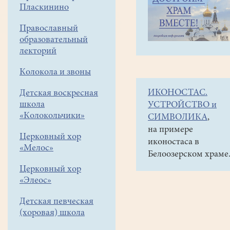
навигации
Объявления
Пласкинино
меню
и анонсы
Православный
С
образовательный
10
лекторий
по
Колокола и звоны
16
ИКОНОСТАС.
Детская воскресная
июля
школа
УСТРОЙСТВО и
в
«Колокольчики»
СИМВОЛИКА
,
Свердловкой
на примере
Церковный хор
иконостаса в
области
«Мелос»
Белоозерском храме
состоится
Церковный хор
международный
«Элеос»
слёт «Трезвость
Детская певческая
и
(хоровая) школа
здоровье.