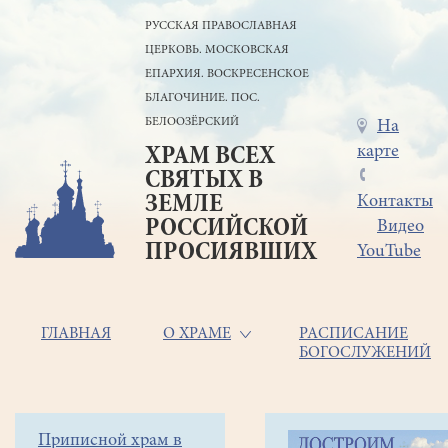
Перейти
РУССКАЯ ПРАВОСЛАВНАЯ
к
ЦЕРКОВЬ. МОСКОВСКАЯ
основному
содержанию
ЕПАРХИЯ. ВОСКРЕСЕНСКОЕ
БЛАГОЧИНИЕ. ПОС.
БЕЛООЗЁРСКИЙ
Меню
На
карте
ХРАМ ВСЕХ
в
СВЯТЫХ В
шапке
ЗЕМЛЕ
Контакты
РОССИЙСКОЙ
Видео
ПРОСИЯВШИХ
YouTube
Основная
ГЛАВНАЯ
О ХРАМЕ
РАСПИСАНИЕ
БОГОСЛУЖЕНИЙ
навигация
Главная
Строка
Боковое
Приписной храм в