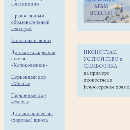
навигации
Объявления
Пласкинино
меню
и анонсы
Православный
Рождественское
образовательный
шествие
лекторий
7
Колокола и звоны
января
ИКОНОСТАС.
Детская воскресная
-
школа
УСТРОЙСТВО и
это
«Колокольчики»
СИМВОЛИКА
,
благотворительная
на примере
Церковный хор
иконостаса в
акция.
«Мелос»
Белоозерском храме
Подробности.
Церковный хор
«Элеос»
Детская певческая
(хоровая) школа