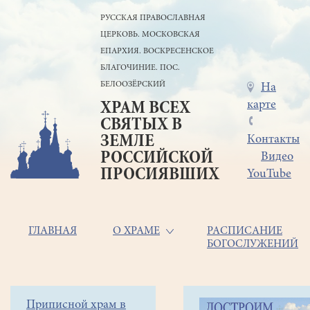
Перейти
РУССКАЯ ПРАВОСЛАВНАЯ
к
ЦЕРКОВЬ. МОСКОВСКАЯ
основному
содержанию
ЕПАРХИЯ. ВОСКРЕСЕНСКОЕ
БЛАГОЧИНИЕ. ПОС.
БЕЛООЗЁРСКИЙ
Меню
На
карте
ХРАМ ВСЕХ
в
СВЯТЫХ В
шапке
ЗЕМЛЕ
Контакты
РОССИЙСКОЙ
Видео
ПРОСИЯВШИХ
YouTube
Основная
ГЛАВНАЯ
О ХРАМЕ
РАСПИСАНИЕ
БОГОСЛУЖЕНИЙ
навигация
Главная
Строка
Боковое
Приписной храм в