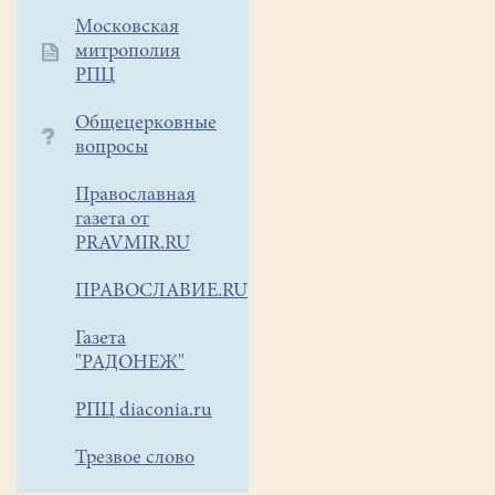
Московская
митрополия
РПЦ
Общецерковные
вопросы
Православная
газета от
PRAVMIR.RU
ПРАВОСЛАВИЕ.RU
Газета
"РАДОНЕЖ"
РПЦ diaconia.ru
Трезвое слово