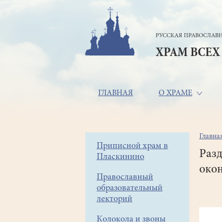
Перейти
к
основному
РУССКАЯ ПРАВОСЛАВН
содержанию
ХРАМ ВСЕХ
Основная
ГЛАВНАЯ
О ХРАМЕ
навигация
Главна
Стр
Боковое
Приписной храм в
нав
Разд
Пласкинино
меню
окон
Православный
образовательный
лекторий
Колокола и звоны