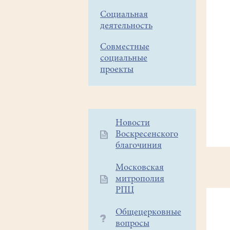
Социальная
деятельность
Совместные
социальные
проекты
Дополнительное
Новости
Воскресенского
меню
благочиния
1
Московская
митрополия
РПЦ
Общецерковные
вопросы