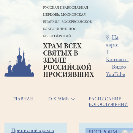
Перейти
РУССКАЯ ПРАВОСЛАВНАЯ
к
ЦЕРКОВЬ. МОСКОВСКАЯ
основному
содержанию
ЕПАРХИЯ. ВОСКРЕСЕНСКОЕ
БЛАГОЧИНИЕ. ПОС.
БЕЛООЗЁРСКИЙ
Меню
На
карте
ХРАМ ВСЕХ
в
СВЯТЫХ В
шапке
ЗЕМЛЕ
Контакты
РОССИЙСКОЙ
Видео
ПРОСИЯВШИХ
YouTube
Основная
ГЛАВНАЯ
О ХРАМЕ
РАСПИСАНИЕ
БОГОСЛУЖЕНИЙ
навигация
Главная
Строка
Боковое
Приписной храм в