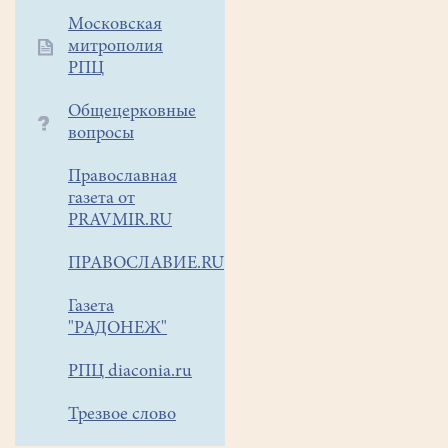
Московская
митрополия
РПЦ
Общецерковные
вопросы
Православная
газета от
PRAVMIR.RU
ПРАВОСЛАВИЕ.RU
Газета
"РАДОНЕЖ"
РПЦ diaconia.ru
Трезвое слово