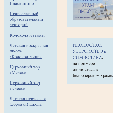
навигации
Объявления
Пласкинино
меню
и анонсы
Православный
Расписание
образовательный
поездок
лекторий
паломнического
Колокола и звоны
центра
ИКОНОСТАС.
Детская воскресная
Коломенской
школа
УСТРОЙСТВО и
епархии
«Колокольчики»
СИМВОЛИКА
,
февраль-
на примере
Церковный хор
иконостаса в
март
«Мелос»
Белоозерском храме
2025.
Церковный хор
«Элеос»
Детская певческая
(хоровая) школа