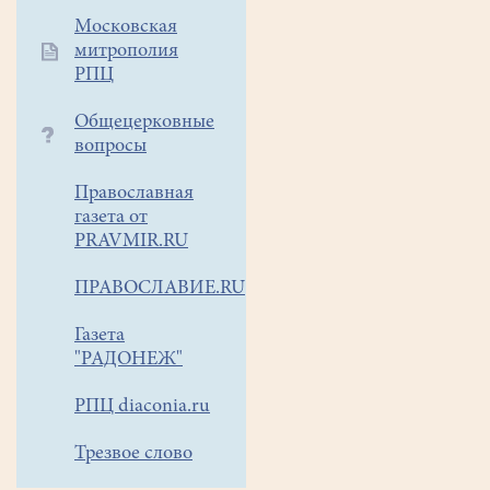
"
Достроим
Московская
митрополия
Храм
РПЦ
вместе!"
Общецерковные
вопросы
Православная
газета от
PRAVMIR.RU
ПРАВОСЛАВИЕ.RU
Газета
"РАДОНЕЖ"
РПЦ diaconia.ru
Трезвое слово