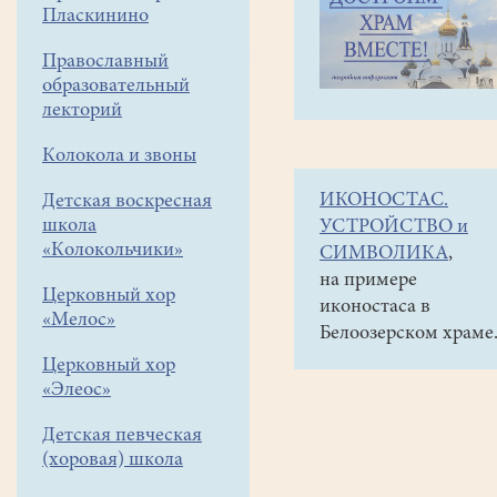
навигации
Объявления
Пласкинино
меню
и анонсы
Православный
По
образовательный
инициативе
лекторий
прихожан
Колокола и звоны
создана
ИКОНОСТАС.
Детская воскресная
группа
школа
УСТРОЙСТВО и
"Достроим
«Колокольчики»
СИМВОЛИКА
,
храм
на примере
Церковный хор
иконостаса в
вместе!"
«Мелос»
Белоозерском храме
Уважаемые
Церковный хор
прихожане
«Элеос»
и
гости
Детская певческая
(хоровая) школа
города
Белоозёрского!