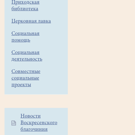
Приходская
библиотека
По
инициативе
Церковная лавка
прихожан
и
Социальная
помощь
по
благословению
Социальная
настоятеля
деятельность
при
храме
Совместные
Всех
социальные
святых
проекты
в
земле
Российской
просиявших
Дополнительное
Новости
создана
Воскресенского
меню
группа
благочиния
1