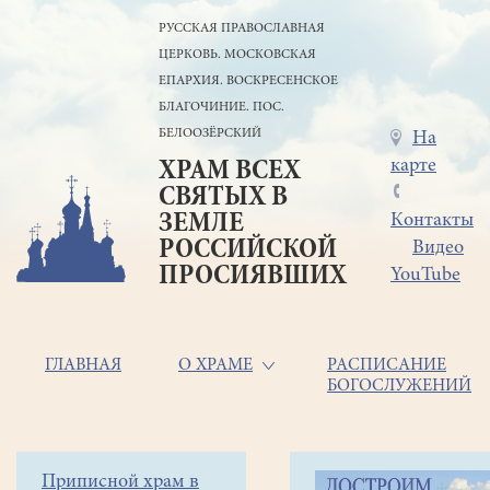
Перейти
РУССКАЯ ПРАВОСЛАВНАЯ
к
ЦЕРКОВЬ. МОСКОВСКАЯ
основному
содержанию
ЕПАРХИЯ. ВОСКРЕСЕНСКОЕ
БЛАГОЧИНИЕ. ПОС.
БЕЛООЗЁРСКИЙ
Меню
На
карте
ХРАМ ВСЕХ
в
СВЯТЫХ В
шапке
ЗЕМЛЕ
Контакты
РОССИЙСКОЙ
Видео
ПРОСИЯВШИХ
YouTube
Основная
ГЛАВНАЯ
О ХРАМЕ
РАСПИСАНИЕ
БОГОСЛУЖЕНИЙ
навигация
Главная
Строка
Боковое
Приписной храм в