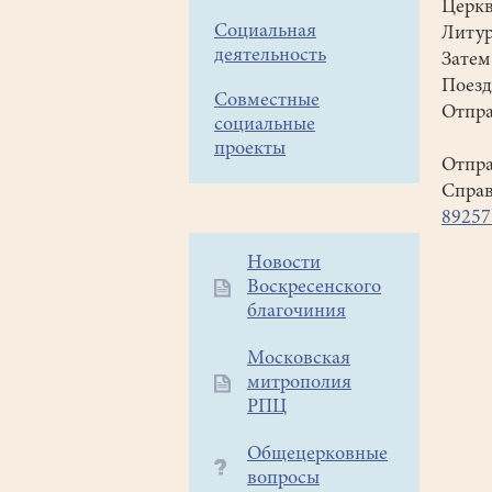
Церкв
Социальная
Литур
деятельность
Затем
Поезд
Совместные
Отпра
социальные
проекты
Отпра
Справ
89257
Дополнительное
Новости
Воскресенского
меню
благочиния
1
Московская
митрополия
РПЦ
Общецерковные
вопросы