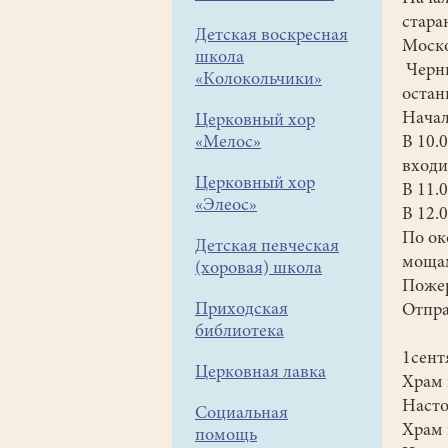
стара
Детская воскресная
Моско
школа
Черни
«Колокольчики»
остан
Начал
Церковный хор
«Мелос»
В 10.
входи
Церковный хор
В 11.
«Элеос»
В 12.
По ок
Детская певческая
мощам
(хоровая) школа
Поже
Приходская
Отпра
библиотека
1сент
Церковная лавка
Храм 
Насто
Социальная
Храм 
помощь