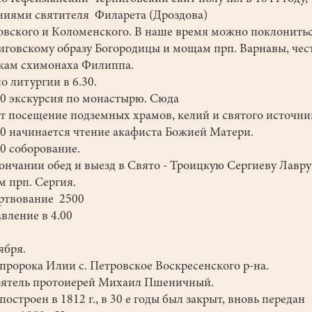
ниями святителя Филарета (Дроздова)
вского и Коломенского. В наше время можно поклонить
говскому образу Богородицы и мощам прп. Варнавы, че
кам схимонаха Филиппа.
о литургии в 6.30.
00 экскурсия по монастырю. Сюда
т посещение подземных храмов, келий и святого источни
00 начинается чтение акафиста Божией Матери.
00 соборование.
ончании обед и выезд в Свято - Троицкую Сергиеву Лавру
 прп. Сергия.
ртвование 2500
вление в 4.00
ября.
пророка Илии с. Петровское Воскресенского р-на.
ятель протоиерей Михаил Пшеничный.
построен в 1812 г., в 30 е годы был закрыт, вновь передан