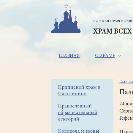
Перейти
к
основному
РУССКАЯ ПРАВОСЛАВН
содержанию
ХРАМ ВСЕХ
Основная
ГЛАВНАЯ
О ХРАМЕ
навигация
Главна
Стр
Боковое
Приписной храм в
нав
Пало
Пласкинино
меню
24 ав
Православный
Серги
образовательный
Гефси
лекторий
Колокола и звоны
Начал