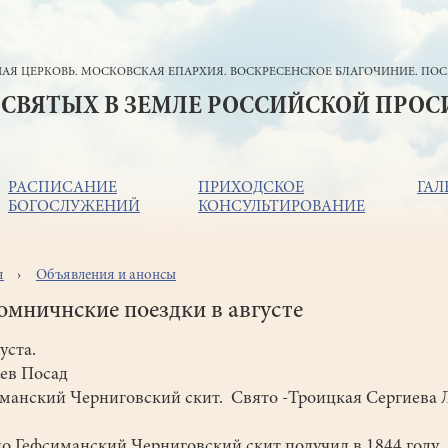
АЯ ЦЕРКОВЬ. МОСКОВСКАЯ ЕПАРХИЯ. ВОСКРЕСЕНСКОЕ БЛАГОЧИНИЕ. ПОС
 СВЯТЫХ В ЗЕМЛЕ РОССИЙСКОЙ ПРО
РАСПИСАНИЕ
ПРИХОДСКОЕ
ГАЛ
БОГОСЛУЖЕНИЙ
КОНСУЛЬТИРОВАНИЕ
я
Объявления и анонсы
ока
игации
мничнские поездки в августe
густа.
ев Посад
манский Черниговский скит. Свято -Троицкая Сергиева 
о Гефсиманский Черниговский скит получил в 1844 году,