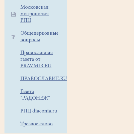
7.00
Московская
митрополия
Серпухов:Давидова
РПЦ
пустынь,источник,
Общецерковные
Высоцкий
вопросы
и
Введенский
Православная
монастыри
газета от
16.10.21,
PRAVMIR.RU
выезд
в
ПРАВОСЛАВИЕ.RU
7.00.
Газета
"РАДОНЕЖ"
Сергиев
Посад:
РПЦ diaconia.ru
Гефсиманский
скит.
Трезвое слово
23.10.21