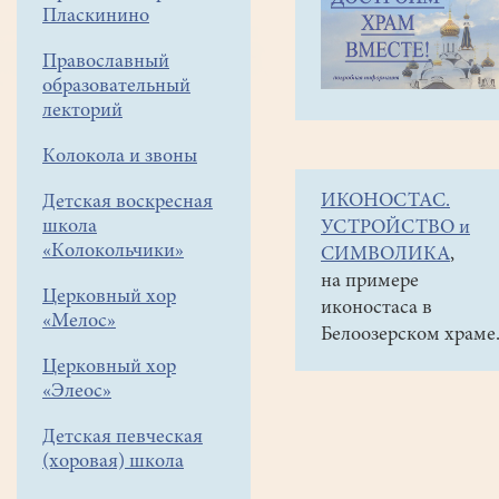
навигации
Объявления
Пласкинино
меню
и анонсы
Православный
Паломнические
образовательный
поездки
лекторий
в
Колокола и звоны
октябре
ИКОНОСТАС.
Детская воскресная
БРАТЬЯ
школа
УСТРОЙСТВО и
И
«Колокольчики»
СИМВОЛИКА
,
СЕСТРЫ!
на примере
Церковный хор
иконостаса в
«Мелос»
Предлагаются
Белоозерском храме
паломнические
Церковный хор
поездки:
«Элеос»
Годеново
Детская певческая
-
(хоровая) школа
Переславль