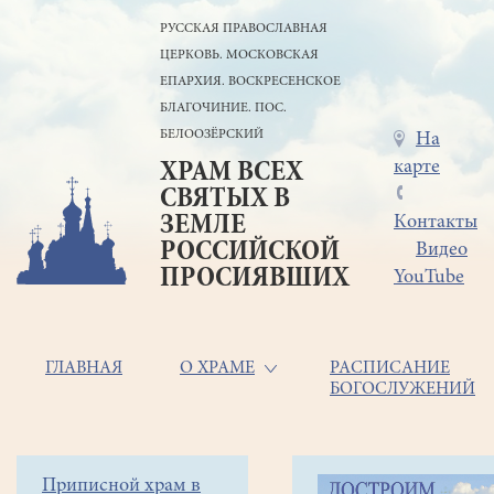
Перейти
РУССКАЯ ПРАВОСЛАВНАЯ
к
ЦЕРКОВЬ. МОСКОВСКАЯ
основному
содержанию
ЕПАРХИЯ. ВОСКРЕСЕНСКОЕ
БЛАГОЧИНИЕ. ПОС.
БЕЛООЗЁРСКИЙ
Меню
На
карте
ХРАМ ВСЕХ
в
СВЯТЫХ В
шапке
ЗЕМЛЕ
Контакты
РОССИЙСКОЙ
Видео
ПРОСИЯВШИХ
YouTube
Основная
ГЛАВНАЯ
О ХРАМЕ
РАСПИСАНИЕ
БОГОСЛУЖЕНИЙ
навигация
Главная
Строка
Боковое
Приписной храм в