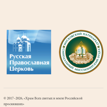
стоянке
около
храма.
© 2017–2026, «Храм Всех святых в земле Российской
просиявших»