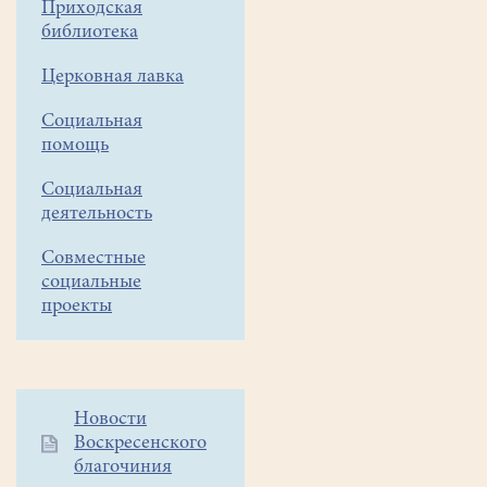
Приходская
Залесский.
библиотека
Отправление
2.10.21,
Церковная лавка
выезд
в
Социальная
7.00,
помощь
возвращение
Социальная
вечером.
деятельность
Иоанно-
Совместные
Богословский
социальные
монастырь
проекты
с
заездом
в
Коломну
Дополнительное
Новости
9.10.21,
Воскресенского
меню
выезд
благочиния
1
в