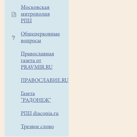
Московская
митрополия
РПЦ
Общецерковные
вопросы
Православная
газета от
PRAVMIR.RU
ПРАВОСЛАВИЕ.RU
Газета
"РАДОНЕЖ"
РПЦ diaconia.ru
Трезвое слово