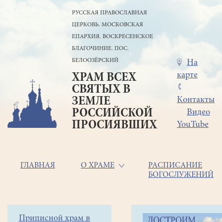
Перейти
РУССКАЯ ПРАВОСЛАВНАЯ
к
ЦЕРКОВЬ. МОСКОВСКАЯ
основному
содержанию
ЕПАРХИЯ. ВОСКРЕСЕНСКОЕ
БЛАГОЧИНИЕ. ПОС.
БЕЛООЗЁРСКИЙ
Меню
На
карте
ХРАМ ВСЕХ
в
СВЯТЫХ В
шапке
ЗЕМЛЕ
Контакты
РОССИЙСКОЙ
Видео
ПРОСИЯВШИХ
YouTube
Основная
ГЛАВНАЯ
О ХРАМЕ
РАСПИСАНИЕ
БОГОСЛУЖЕНИЙ
навигация
Главная
Строка
Боковое
Приписной храм в