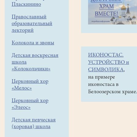
навигации
Объявления
Пласкинино
меню
и анонсы
Православный
Концерт
образовательный
клуба
лекторий
авторской
Колокола и звоны
песни
ИКОНОСТАС.
Детская воскресная
"Вспомните,
школа
УСТРОЙСТВО и
ребята!"
«Колокольчики»
СИМВОЛИКА
,
12
на примере
Церковный хор
иконостаса в
мая
«Мелос»
Белоозерском храме
в
Церковный хор
16
«Элеос»
часов
Детская певческая
(хоровая) школа