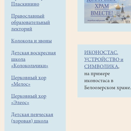
навигации
Объявления
Пласкинино
меню
и анонсы
Православный
Дорогие
образовательный
друзья!
лекторий
Постоянно
Колокола и звоны
нужна
ИКОНОСТАС.
Детская воскресная
бумага,
школа
УСТРОЙСТВО и
на
«Колокольчики»
СИМВОЛИКА
,
которой
на примере
Церковный хор
иконостаса в
печатается
«Мелос»
Белоозерском храме
расписание
Церковный хор
служб,
«Элеос»
и
Детская певческая
картриджи
(хоровая) школа
в