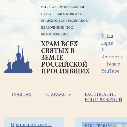
Перейти
РУССКАЯ ПРАВОСЛАВНАЯ
к
ЦЕРКОВЬ. МОСКОВСКАЯ
основному
содержанию
ЕПАРХИЯ. ВОСКРЕСЕНСКОЕ
БЛАГОЧИНИЕ. ПОС.
БЕЛООЗЁРСКИЙ
Меню
На
карте
ХРАМ ВСЕХ
в
СВЯТЫХ В
шапке
ЗЕМЛЕ
Контакты
РОССИЙСКОЙ
Видео
ПРОСИЯВШИХ
YouTube
Основная
ГЛАВНАЯ
О ХРАМЕ
РАСПИСАНИЕ
БОГОСЛУЖЕНИЙ
навигация
Главная
Строка
Боковое
Приписной храм в