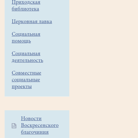
Приходская
принтере
библиотека
очень
Церковная лавка
быстро
заканчиваются!
Социальная
помощь
Будем
очень
Социальная
деятельность
признательны
всем
Совместные
социальные
жертвователям!
проекты
Дорогие
друзья!
Постоянно
Дополнительное
Новости
нужна
Воскресенского
меню
бумага,
благочиния
1