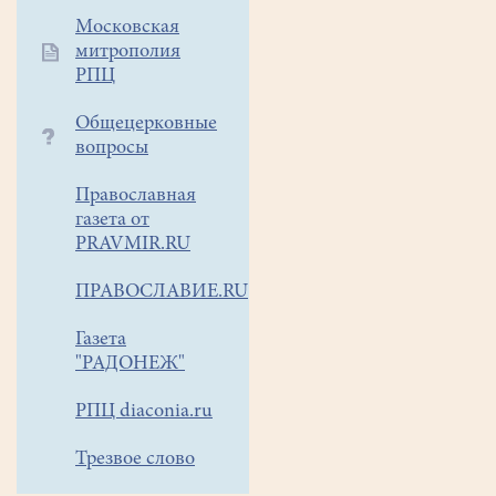
на
Московская
которой
митрополия
печатается
РПЦ
расписание
служб,
Общецерковные
и картриджи
вопросы
в
принтере
Православная
очень
газета от
быстро
PRAVMIR.RU
заканчиваются!
ПРАВОСЛАВИЕ.RU
Будем
очень
Газета
признательны
"РАДОНЕЖ"
всем
жертвователям!
РПЦ diaconia.ru
Трезвое слово