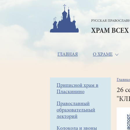
Перейти
к
основному
РУССКАЯ ПРАВОСЛАВН
содержанию
ХРАМ ВСЕХ
Основная
ГЛАВНАЯ
О ХРАМЕ
навигация
Главна
Стр
Боковое
Приписной храм в
нав
26 с
Пласкинино
меню
"КЛ
Православный
образовательный
лекторий
Колокола и звоны