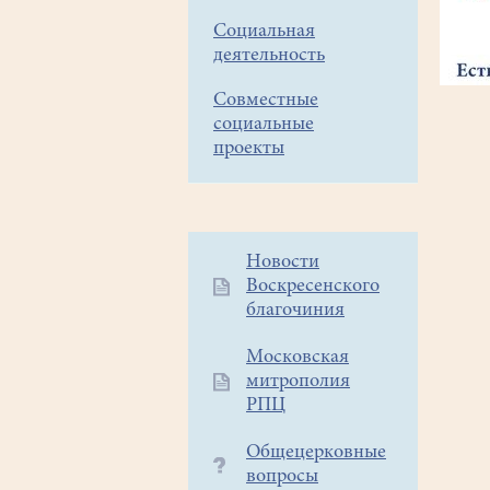
Социальная
деятельность
Совместные
социальные
проекты
Дополнительное
Новости
Воскресенского
меню
благочиния
1
Московская
митрополия
РПЦ
Общецерковные
вопросы