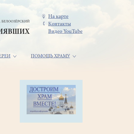
Меню
На карте
. БЕЛООЗЁРСКИЙ
Контакты
в
СИЯВШИХ
Видео YouTube
шапке
ЕРЕИ
ПОМОЩЬ ХРАМУ