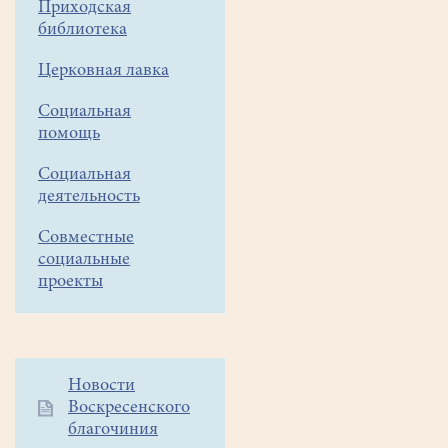
Приходская
библиотека
17
Церковная лавка
декабря
в
Социальная
рамках
помощь
VIII
Белоозёрских
Социальная
Рождественских
деятельность
образовательных
Совместные
чтений
социальные
в
проекты
КМЦ
"Клио"
прошла
лекция
Дополнительное
Новости
Андрея
Воскресенского
меню
Жданова
благочиния
1
"Потери