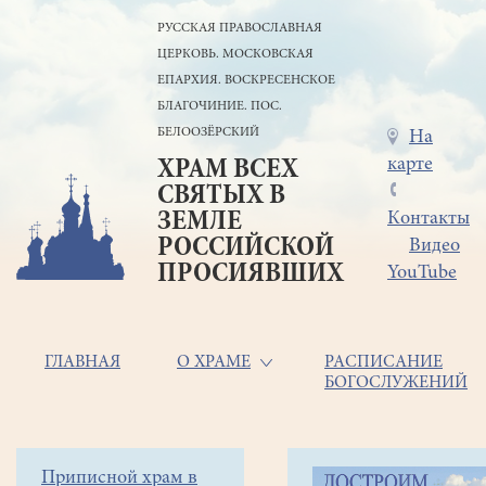
Перейти
РУССКАЯ ПРАВОСЛАВНАЯ
к
ЦЕРКОВЬ. МОСКОВСКАЯ
основному
содержанию
ЕПАРХИЯ. ВОСКРЕСЕНСКОЕ
БЛАГОЧИНИЕ. ПОС.
БЕЛООЗЁРСКИЙ
Меню
На
карте
ХРАМ ВСЕХ
в
СВЯТЫХ В
шапке
ЗЕМЛЕ
Контакты
РОССИЙСКОЙ
Видео
ПРОСИЯВШИХ
YouTube
Основная
ГЛАВНАЯ
О ХРАМЕ
РАСПИСАНИЕ
БОГОСЛУЖЕНИЙ
навигация
Главная
Строка
Боковое
Приписной храм в