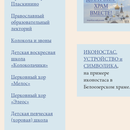
навигации
Объявления
Пласкинино
меню
и анонсы
Православный
17
образовательный
декабря
лекторий
в
Колокола и звоны
14
ИКОНОСТАС.
Детская воскресная
час.
школа
УСТРОЙСТВО и
лекция
«Колокольчики»
СИМВОЛИКА
,
Андрея
на примере
Церковный хор
иконостаса в
Жданова:"Главная
«Мелос»
Белоозерском храме
потеря
Церковный хор
русского
«Элеос»
мира".
Детская певческая
КМЦ
(хоровая) школа
"КЛИО"