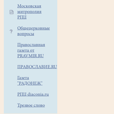
и
Московская
приобретения
митрополия
минувшего".
РПЦ
Опираясь
на
Общецерковные
обширный
вопросы
изученный
Православная
материал,
газета от
Андрей
PRAVMIR.RU
Александрович
поделился
ПРАВОСЛАВИЕ.RU
со
слушателями
Газета
своим
"РАДОНЕЖ"
взглядом
на
РПЦ diaconia.ru
трагические страницы
Трезвое слово
отечественной
истории,