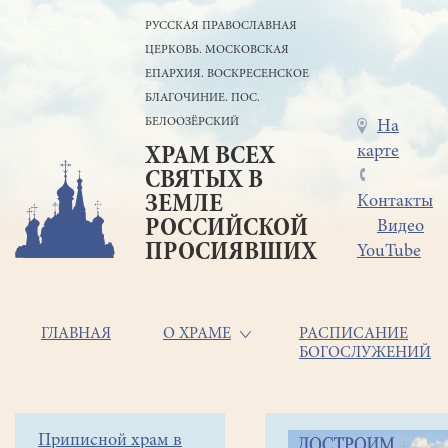
Перейти
РУССКАЯ ПРАВОСЛАВНАЯ
к
ЦЕРКОВЬ. МОСКОВСКАЯ
основному
содержанию
ЕПАРХИЯ. ВОСКРЕСЕНСКОЕ
БЛАГОЧИНИЕ. ПОС.
БЕЛООЗЁРСКИЙ
Меню
На
карте
ХРАМ ВСЕХ
в
СВЯТЫХ В
шапке
ЗЕМЛЕ
Контакты
РОССИЙСКОЙ
Видео
ПРОСИЯВШИХ
YouTube
Основная
ГЛАВНАЯ
О ХРАМЕ
РАСПИСАНИЕ
БОГОСЛУЖЕНИЙ
навигация
Главная
Строка
Боковое
Приписной храм в