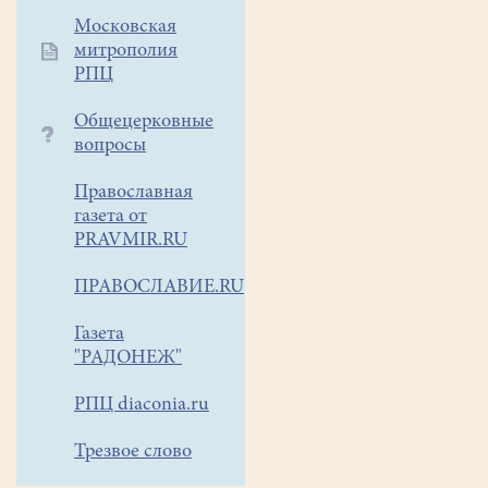
Московская
митрополия
РПЦ
Общецерковные
вопросы
Православная
газета от
PRAVMIR.RU
ПРАВОСЛАВИЕ.RU
Газета
"РАДОНЕЖ"
РПЦ diaconia.ru
Трезвое слово