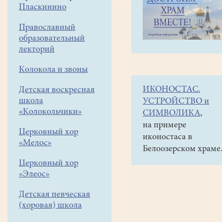
навигации
Объявления
Пласкинино
меню
и анонсы
Православный
13
образовательный
октября
лекторий
в
Колокола и звоны
16
ИКОНОСТАС.
Детская воскресная
час.
школа
УСТРОЙСТВО и
в
«Колокольчики»
СИМВОЛИКА
,
городской
на примере
Церковный хор
иконостаса в
библиотеке
«Мелос»
Белоозерском храме
концерт
Церковный хор
КАП
«Элеос»
"Надежды
Детская певческая
маленький
(хоровая) школа
оркестрик"